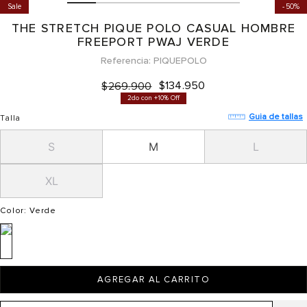
Sale
50%
THE STRETCH PIQUE POLO CASUAL HOMBRE
FREEPORT PWAJ VERDE
Referencia
PIQUEPOLO
$
134
.
950
$
269
.
900
2do con +10% Off
Guia de tallas
Talla
S
M
L
XL
Color
: Verde
AGREGAR AL CARRITO