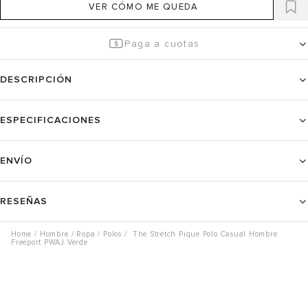
VER CÓMO ME QUEDA
Paga a cuotas
DESCRIPCIÓN
ESPECIFICACIONES
ENVÍO
RESEÑAS
Hombre
Ropa
Polos
The Stretch Pique Polo Casual Hombre
Freeport PWAJ Verde