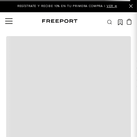
REGÍSTRATE Y RECIBE 10% EN TU PRIMERA COMPRA |
VER ➜
0