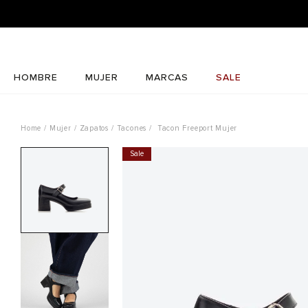
HOMBRE
MUJER
MARCAS
SALE
Mujer
Zapatos
Tacones
Tacon Freeport Mujer
Sale