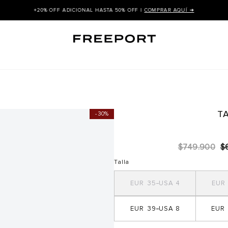
+20% OFF ADICIONAL HASTA 50% OFF |
COMPRAR AQUÍ ➜
T
30%
$
749
.
900
$
Talla
35
4
39
8