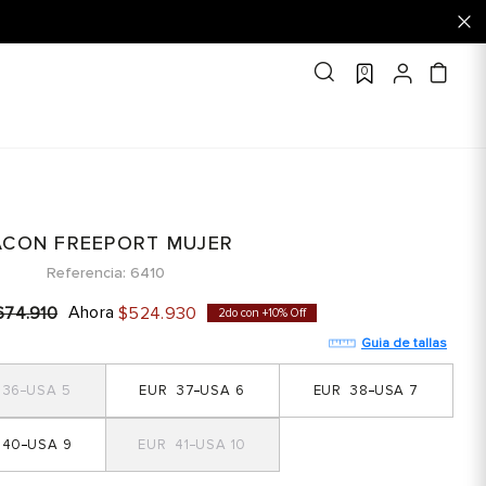
0
ACON FREEPORT MUJER
Referencia
6410
Ahora
674
.
910
$
524
.
930
2do con +10% Off
Guia de tallas
36
5
37
6
38
7
40
9
41
10