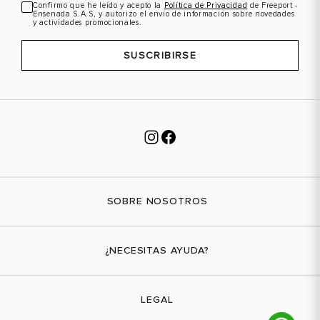
Confirmo que he leído y acepto la
Política de Privacidad
de Freeport -
Ensenada S.A.S, y autorizo el envío de información sobre novedades
y actividades promocionales.
SUSCRIBIRSE
SOBRE NOSOTROS
Nuestra marca
¿NECESITAS AYUDA?
Tiendas físicas
Contáctanos
LEGAL
¿Cómo comprar?