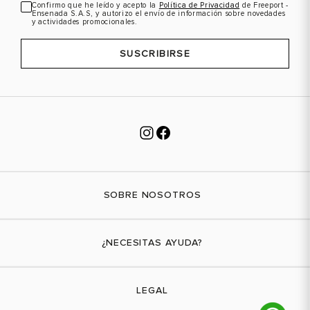
Confirmo que he leído y acepto la
Política de Privacidad
de Freeport -
Ensenada S.A.S, y autorizo el envío de información sobre novedades
y actividades promocionales.
SUSCRIBIRSE
SOBRE NOSOTROS
Nuestra marca
¿NECESITAS AYUDA?
Tiendas físicas
Contáctanos
LEGAL
¿Cómo comprar?