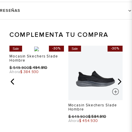
RESEÑAS
COMPLEMENTA TU COMPRA
%
-30%
-30%
Sale
Sale
S
Mocasin Skechers Slade
Hombre
$
$
549.900
494.910
Ahora
$ 384.930
Mocasin Skechers Slade
Mo
Hombre
Re
$
$
$
649.900
584.910
Ahora
$ 454.930
Ah