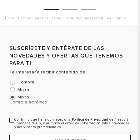
Hombre
Zapatos
Tenis
Tenis Skechers Bobs B Flex Hombre
Talla
Talla
T
SUSCRÍBETE Y ENTÉRATE DE LAS
Selecciona una talla
Selecciona una talla
NOVEDADES Y OFERTAS QUE TENEMOS
EUR
USA
EUR
USA
PARA TI
40
7.5
39.5
7
Te interesaría recibir contenido de:
41
8
41
8
Hombre
8.5- 41.5
8.5- 41.5
Mujer
Mixto
42
9
42
9
Color
Color
C
Correo electrónico
42.5
9.5
42.5
9.5
43
10
Confirmo que he leído y acepto la
Política de Privacidad
de Freeport -
Ensenada S.A.S, y autorizo el envío de información sobre novedades
VER PRODUCTO
VER PRODUCTO
y actividades promocionales.