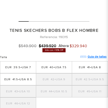
TENIS SKECHERS BOBS B FLEX HOMBRE
Referencia
118315
Ahora
$
549
.
900
$
439
.
920
$
329
.
940
2do con +10% Off
Guia de tallas
Talla
39.5
7
40
7.5
41
8
41.5
8.5
42
9
42.5
9.5
43
10
44
10.5
45
11
46
12