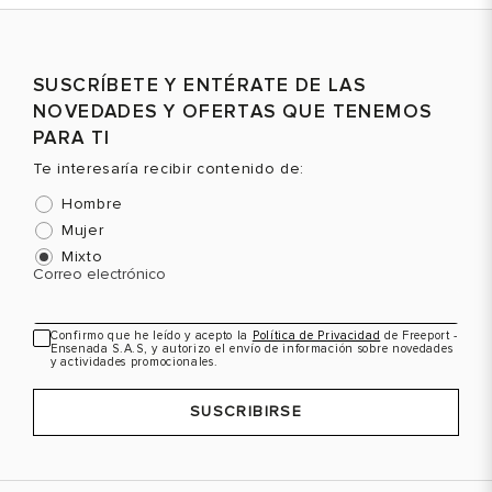
Talla
Talla
T
SUSCRÍBETE Y ENTÉRATE DE LAS
Selecciona una talla
Selecciona una talla
NOVEDADES Y OFERTAS QUE TENEMOS
EUR
USA
EUR
USA
PARA TI
35
4
35
4
Te interesaría recibir contenido de:
36
5
36
5
Hombre
37
6
37
6
Mujer
Mixto
39
8
39
8
Color
Color
C
Correo electrónico
40
9
40
9
Confirmo que he leído y acepto la
Política de Privacidad
de Freeport -
Ensenada S.A.S, y autorizo el envío de información sobre novedades
VER PRODUCTO
VER PRODUCTO
y actividades promocionales.
SUSCRIBIRSE