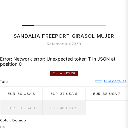
SANDALIA FREEPORT GIRASOL MUJER
Referencia
07339
Error:
Network error: Unexpected token T in JSON at
position 0
2do con +10% Off
Guia de tallas
Talla
36
5
37
6
38
7
39
8
40
9
Color
: Dorado