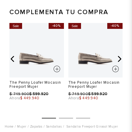
COMPLEMENTA TU COMPRA
-40%
-40%
Sale
Sale
S
The Penny Loafer Mocasin
The Penny Loafer Mocasin
Th
Freeport Mujer
Freeport Mujer
Fr
$
$
$
$
$
749.900
599.920
749.900
599.920
Ahora
$ 449.940
Ahora
$ 449.940
Ah
Mujer
Zapatos
Sandalias
Sandalia Freeport Girasol Mujer