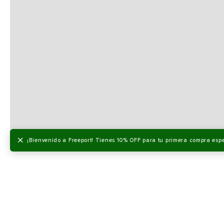
×
¡Bienvenido a Freeport! Tienes 10% OFF para tu primera compra esp