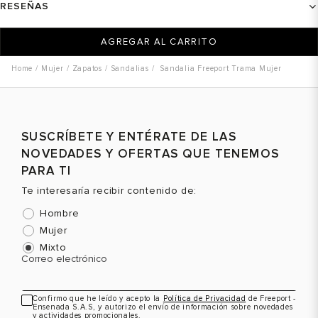
RESEÑAS
AGREGAR AL CARRITO
Mujer
Zapatos
Sandalias
Sandalia Freeport Trama Mujer
SUSCRÍBETE Y ENTÉRATE DE LAS
NOVEDADES Y OFERTAS QUE TENEMOS
PARA TI
Te interesaría recibir contenido de:
Hombre
Mujer
Mixto
Correo electrónico
Confirmo que he leído y acepto la
Política de Privacidad
de Freeport -
Ensenada S.A.S, y autorizo el envío de información sobre novedades
y actividades promocionales.