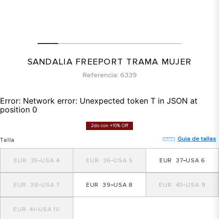
SANDALIA FREEPORT TRAMA MUJER
Referencia
6339
Error:
Network error: Unexpected token T in JSON at
position 0
2do con +10% Off
Guia de tallas
Talla
35
4
36
5
37
6
38
7
39
8
40
9
41
10