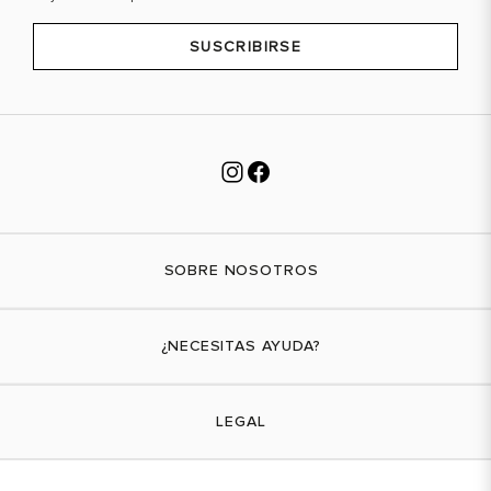
SUSCRIBIRSE
SOBRE NOSOTROS
Nuestra marca
¿NECESITAS AYUDA?
Tiendas físicas
Contáctanos
LEGAL
¿Cómo comprar?
Actividades promocionales
Envíos