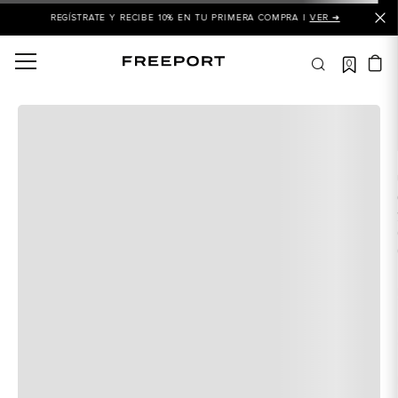
REGÍSTRATE Y RECIBE 10% EN TU PRIMERA COMPRA |
VER ➜
0