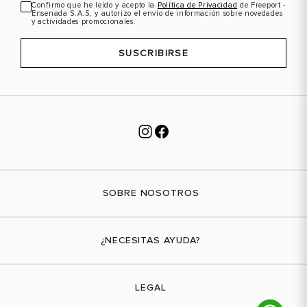
Confirmo que he leído y acepto la
Política de Privacidad
de Freeport -
Ensenada S.A.S, y autorizo el envío de información sobre novedades
y actividades promocionales.
SUSCRIBIRSE
SOBRE NOSOTROS
Nuestra marca
¿NECESITAS AYUDA?
Tiendas físicas
Contáctanos
LEGAL
¿Cómo comprar?