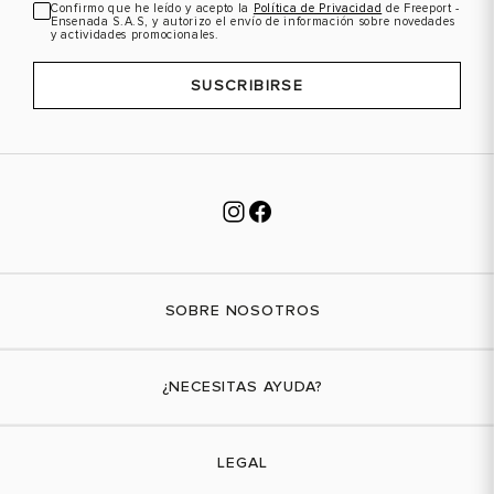
Confirmo que he leído y acepto la
Política de Privacidad
de Freeport -
Ensenada S.A.S, y autorizo el envío de información sobre novedades
y actividades promocionales.
SUSCRIBIRSE
SOBRE NOSOTROS
Nuestra marca
¿NECESITAS AYUDA?
Tiendas físicas
Contáctanos
LEGAL
¿Cómo comprar?