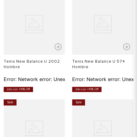
Tenis New Balance U 2002
Tenis New Balance U 574
Hombre
Hombre
Error:
Network error: Unexpected token T in JSON at pos
Error:
Network error: Unexp
2do con +10% Off
2do con +10% Off
Sale
Sale