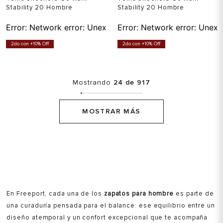
Stability 20 Hombre
Stability 20 Hombre
Error:
Network error: Unexpected token T in JSON at pos
Error:
Network error: Unexp
2do con +10% Off
2do con +10% Off
Mostrando
24 de 917
MOSTRAR MÁS
En Freeport, cada una de los
zapatos para hombre
es parte de
una curaduría pensada para el balance: ese equilibrio entre un
diseño atemporal y un confort excepcional que te acompaña