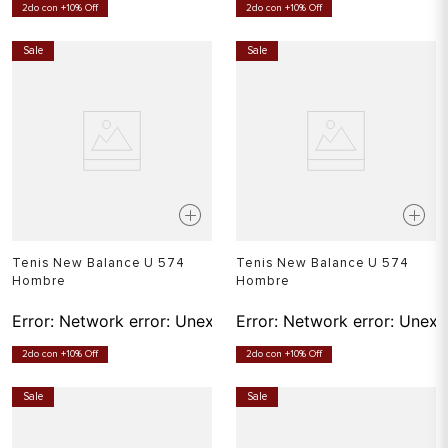
2do con +10% Off
2do con +10% Off
Sale
Sale
Tenis New Balance U 574
Tenis New Balance U 574
Hombre
Hombre
Error:
Network error: Unexpected token T in JSON at pos
Error:
Network error: Unexp
2do con +10% Off
2do con +10% Off
Sale
Sale