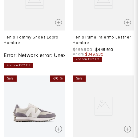
Tenis Tommy Shoes Lopro
Tenis Puma Palermo Leather
Hombre
Hombre
$
499
.
900
$
449
.
910
Ahora
Error:
Network error: Unexpected token T in JSON at pos
$
349
.
930
2do con +10% Off
2do con +10% Off
Sale
-
30 %
Sale