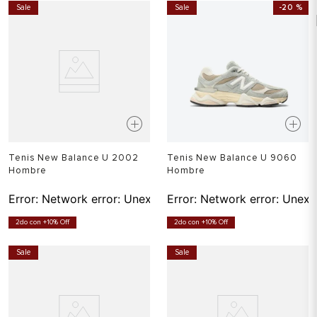
Sale
Sale
-
20 %
Tenis New Balance U 2002
Tenis New Balance U 9060
Hombre
Hombre
Error:
Network error: Unexpected token T in JSON at pos
Error:
Network error: Unexp
2do con +10% Off
2do con +10% Off
Sale
Sale