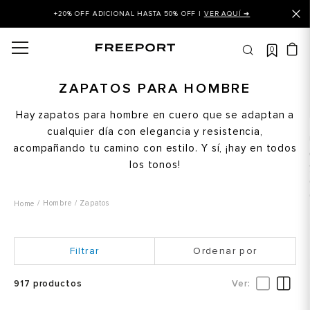
+20% OFF ADICIONAL HASTA 50% OFF |
VER AQUÍ ➜
0
OS MÁS BUSCADOS
 balance
ZAPATOS PARA HOMBRE
is
Hay zapatos para hombre en cuero que se adaptan a
cualquier día con elegancia y resistencia,
asines
acompañando tu camino con estilo. Y sí, ¡hay en todos
 balance 327
los tonos!
is puma
dalia
Hombre
Zapatos
in klein
Ordenar por
is tommy hilfiger
 balance 574
917
productos
a mujer