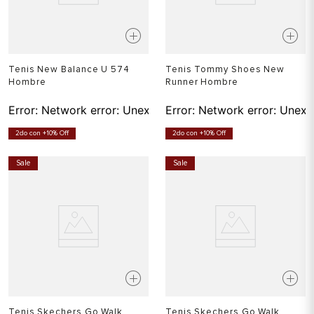
Tenis New Balance U 574
Tenis Tommy Shoes New
Hombre
Runner Hombre
Error:
Network error: Unexpected token T in JSON at pos
Error:
Network error: Unexp
2do con +10% Off
2do con +10% Off
Sale
Sale
Tenis Skechers Go Walk
Tenis Skechers Go Walk