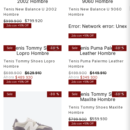
Tenis New Balance U 2002
Tenis New Balance U 9060
Hombre
Hombre
$
799
.
920
$
999
.
900
Error:
Network error: Unexp
2do con +10% Off
2do con +10% Off
Sale
-
30 %
Sale
-
30 %
Tenis Tommy Shoes Lopro
Tenis Puma Palermo Leather
Hombre
Hombre
$
699
.
900
$
629
.
910
$
499
.
900
$
449
.
910
Ahora
Ahora
$
489
.
930
$
349
.
930
2do con +10% Off
2do con +10% Off
Sale
-
30 %
Sale
-
30 %
Tenis Tommy Shoes Maxlite
Hombre
$
559
.
930
$
799
.
900
2do con +10% Off