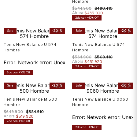
Hombre
$
544
.
900
$
490
.
410
Ahora
$
435
.
920
2do con +10% Off
Sale
-
20 %
Sale
-
20 %
Tenis New Balance U 574
Tenis New Balance U 574
Hombre
Hombre
$
564
.
900
$
508
.
410
Ahora
Error:
Network error: Unexpected token T in JSON at pos
$
451
.
920
2do con +10% Off
2do con +10% Off
Sale
-
20 %
Sale
-
20 %
Tenis New Balance M 500
Tenis New Balance U 9060
Hombre
Hombre
$
649
.
900
$
584
.
910
Ahora
$
519
.
920
Error:
Network error: Unexp
2do con +10% Off
2do con +10% Off