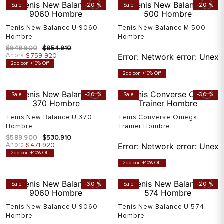
Sale
-
20 %
Sale
-
20 %
Tenis New Balance U 9060
Tenis New Balance M 500
Hombre
Hombre
$
949
.
900
$
854
.
910
Ahora
$
759
.
920
Error:
Network error: Unexp
2do con +10% Off
2do con +10% Off
Sale
-
20 %
Sale
-
30 %
Tenis New Balance U 370
Tenis Converse Omega
Hombre
Trainer Hombre
$
589
.
900
$
530
.
910
Ahora
$
471
.
920
Error:
Network error: Unexp
2do con +10% Off
2do con +10% Off
Sale
-
30 %
Sale
-
20 %
Tenis New Balance U 9060
Tenis New Balance U 574
Hombre
Hombre