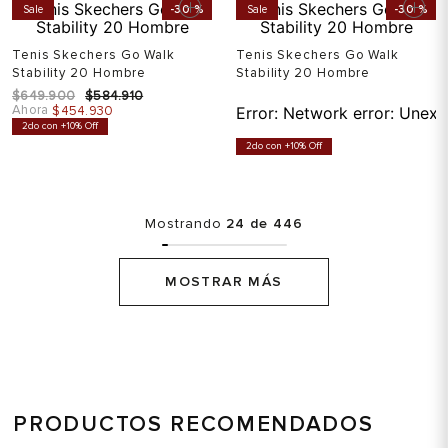
Sale
-
30 %
Sale
-
30 %
Tenis Skechers Go Walk
Tenis Skechers Go Walk
Stability 20 Hombre
Stability 20 Hombre
$
649
.
900
$
584
.
910
Ahora
$
454
.
930
Error:
Network error: Unexp
2do con +10% Off
2do con +10% Off
Mostrando
24 de 446
MOSTRAR MÁS
PRODUCTOS RECOMENDADOS