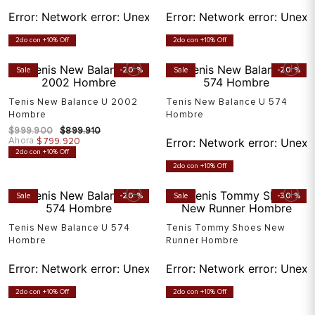
Error:
Network error: Unexpected token T in JSON at pos
Error:
Network error: Unexp
2do con +10% Off
2do con +10% Off
Sale
-
20 %
Sale
-
20 %
Tenis New Balance U 2002
Tenis New Balance U 574
Hombre
Hombre
$
999
.
900
$
899
.
910
Ahora
$
799
.
920
Error:
Network error: Unexp
2do con +10% Off
2do con +10% Off
Sale
-
20 %
Sale
-
30 %
Tenis New Balance U 574
Tenis Tommy Shoes New
Hombre
Runner Hombre
Error:
Network error: Unexpected token T in JSON at pos
Error:
Network error: Unexp
2do con +10% Off
2do con +10% Off