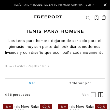
REGÍSTRATE Y RECIBE 10% EN TU PRIMERA COMPRA |
VER ➜
0
OS MÁS BUSCADOS
 balance
TENIS PARA HOMBRE
is
Los tenis para hombre dejaron de ser solo para el
gimnasio, hoy son parte del look diario: modernos,
asines
livianos y con diseño que acompaña cada movimiento.
 balance 327
is puma
Hombre
Zapatos
Tenis
dalia
in klein
Ordenar por
is tommy hilfiger
446
productos
 balance 574
a mujer
Sale
-
20 %
Sale
-
20 %