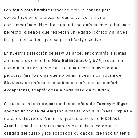
Talla
Talla
Los
tenis para hombre
trascendieron la cancha para
Selecciona una talla
Selecciona una talla
convertirse en una pieza fundamental del armario
EUR
USA
EUR
USA
contemporáneo. Nuestra curaduría se enfoca en ese balance
41
8
40
7.5
perfecto: diseños que respetan un legado icónico y a la vez
42
9
41
8
integran el confort que exige un lifestyle activo.
43
10
42
9
En nuestra selección de New Balance, encontrarás siluetas
atemporales como los
New Balance 550 y 574
, piezas que
44
11
43
10
Color
Color
combinan materiales de alta calidad con un diseño que
45
11.5
44
11
perdura. Para los días que no paran, nuestra curaduría de
45
11.5
Skechers
se enfoca en diseños que ofrecen un confort
VER PRODUCTO
VER PRODUCTO
excepcional, adaptándose a cada paso de tu rutina.
Si buscas un look depurado, los diseños de
Tommy Hilfiger
aportan un toque de elegancia casual con sus líneas limpias y
detalles discretos. Mientras que las piezas de
Pikolinos
Aranda
, una de nuestras marcas exclusivas, celebran la
calidad del cuero y los acabados cuidados, creando un tenis