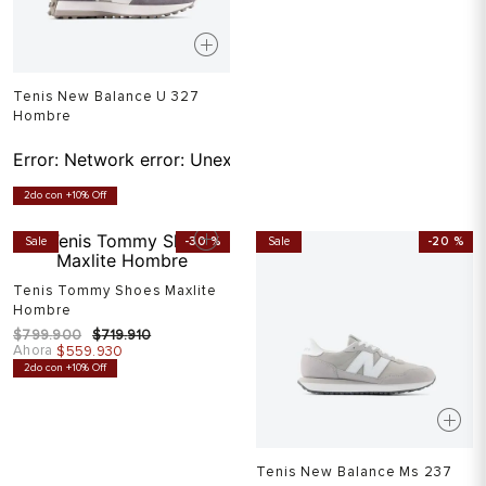
Tenis New Balance U 327
Hombre
Error:
Network error: Unexpected token T in JSON at pos
2do con +10% Off
Sale
-
30 %
Sale
-
20 %
Tenis Tommy Shoes Maxlite
Hombre
$
799
.
900
$
719
.
910
Ahora
$
559
.
930
2do con +10% Off
Tenis New Balance Ms 237