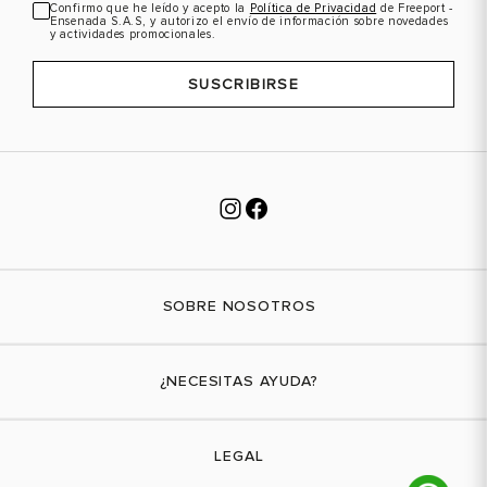
Confirmo que he leído y acepto la
Política de Privacidad
de Freeport -
Ensenada S.A.S, y autorizo el envío de información sobre novedades
y actividades promocionales.
SUSCRIBIRSE
SOBRE NOSOTROS
Nuestra marca
¿NECESITAS AYUDA?
Tiendas físicas
Contáctanos
LEGAL
¿Cómo comprar?