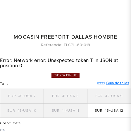
MOCASIN FREEPORT DALLAS HOMBRE
Referencia
TLCPL-601018
Error:
Network error: Unexpected token T in JSON at
position 0
2do con +10% Off
Guia de tallas
Talla
40
7
41
8
42
9
43
10
44
11
45
12
Color
: Café