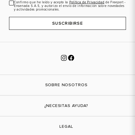
Confirmo que he leído y acepto la
Política de Privacidad
de Freeport -
Ensenada S.A.S, y autorizo el envío de información sobre novedades
y actividades promocionales.
SUSCRIBIRSE
SOBRE NOSOTROS
Nuestra marca
¿NECESITAS AYUDA?
Tiendas físicas
Contáctanos
LEGAL
¿Cómo comprar?