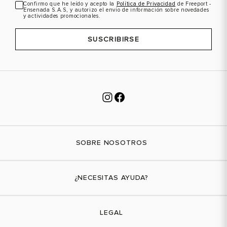
Confirmo que he leído y acepto la
Política de Privacidad
de Freeport -
Ensenada S.A.S, y autorizo el envío de información sobre novedades
y actividades promocionales.
SUSCRIBIRSE
SOBRE NOSOTROS
Nuestra marca
¿NECESITAS AYUDA?
Tiendas físicas
Contáctanos
LEGAL
¿Cómo comprar?