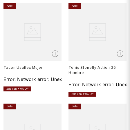
Sale
Sale
Tacon Usaflex Mujer
Tenis Stonefly Action 36
Hombre
Error:
Network error: Unexpected token T in JSON at pos
Error:
Network error: Unexp
2do con +10% Off
2do con +10% Off
Sale
Sale