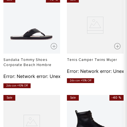
Sandalia Tommy Shoes
Tenis Camper Twins Mujer
Corporate Beach Hombre
Error:
Network error: Unexp
Error:
Network error: Unexpected token T in JSON at pos
2do con +10% Off
2do con +10% Off
Sale
Sale
-
40 %