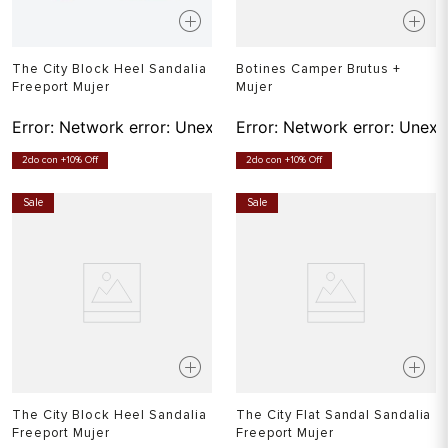
The City Block Heel Sandalia
Botines Camper Brutus +
Freeport Mujer
Mujer
Error:
Network error: Unexpected token T in JSON at pos
Error:
Network error: Unexp
2do con +10% Off
2do con +10% Off
Sale
Sale
The City Block Heel Sandalia
The City Flat Sandal Sandalia
Freeport Mujer
Freeport Mujer