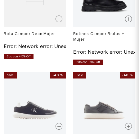
Bota Camper Dean Mujer
Botines Camper Brutus +
Mujer
Error:
Network error: Unexpected token T in JSON at pos
Error:
Network error: Unexp
2do con +10% Off
2do con +10% Off
Sale
-
40 %
Sale
-
40 %