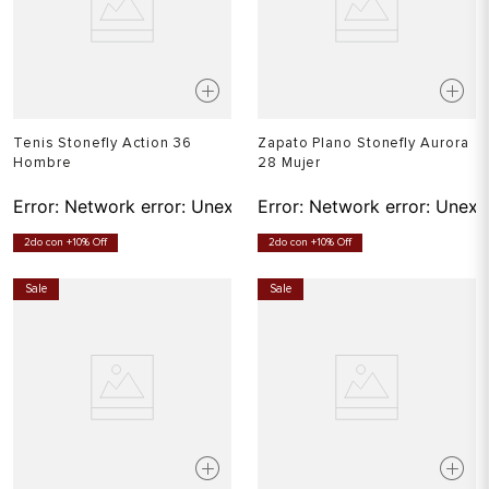
Tenis Stonefly Action 36
Zapato Plano Stonefly Aurora
Hombre
28 Mujer
Error:
Network error: Unexpected token T in JSON at pos
Error:
Network error: Unexp
2do con +10% Off
2do con +10% Off
Sale
Sale