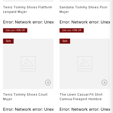
Tenis Tommy Shoes Flatform
Sandalia Tommy Shoes Pool
Leopard Mujer
Mujer
Error:
Network error: Unexpected token T in JSON at pos
Error:
Network error: Unexp
2do con +10% Off
2do con +10% Off
Sale
Sale
Tenis Tommy Shoes Court
The Linen Casual Fit Shirt
Mujer
Camisa Freeport Hombre
Error:
Network error: Unexpected token T in JSON at pos
Error:
Network error: Unexp