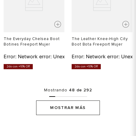
The Everyday Chelsea Boot
The Leather Knee-High City
Botines Freeport Mujer
Boot Bota Freeport Mujer
Error:
Network error: Unexpected token T in JSON at pos
Error:
Network error: Unexp
2do con +10% Off
2do con +10% Off
Mostrando
48 de 292
MOSTRAR MÁS