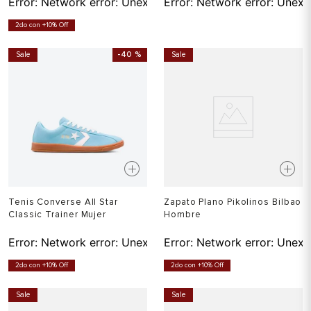
Error:
Network error: Unexpected token T in JSON at pos
Error:
Network error: Unexp
2do con +10% Off
Sale
-
40 %
Sale
Tenis Converse All Star
Zapato Plano Pikolinos Bilbao
Classic Trainer Mujer
Hombre
Error:
Network error: Unexpected token T in JSON at pos
Error:
Network error: Unexp
2do con +10% Off
2do con +10% Off
Sale
Sale