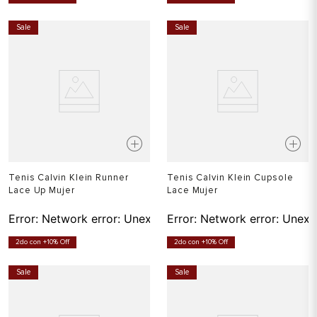
Sale
Sale
Tenis Calvin Klein Runner
Tenis Calvin Klein Cupsole
Lace Up Mujer
Lace Mujer
Error:
Network error: Unexpected token T in JSON at pos
Error:
Network error: Unexp
2do con +10% Off
2do con +10% Off
Sale
Sale