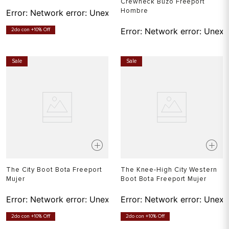
Crewneck Buzo Freeport
Hombre
Error:
Network error: Unexpected token T in JSON at pos
Error:
Network error: Unexp
2do con +10% Off
Sale
Sale
The City Boot Bota Freeport
The Knee-High City Western
Mujer
Boot Bota Freeport Mujer
Error:
Network error: Unexpected token T in JSON at pos
Error:
Network error: Unexp
2do con +10% Off
2do con +10% Off