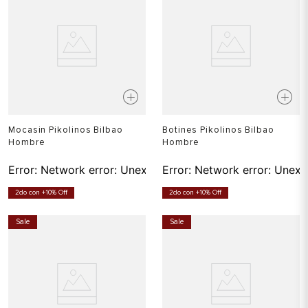
Mocasin Pikolinos Bilbao
Botines Pikolinos Bilbao
Hombre
Hombre
Error:
Network error: Unexpected token T in JSON at pos
Error:
Network error: Unexp
2do con +10% Off
2do con +10% Off
Sale
Sale