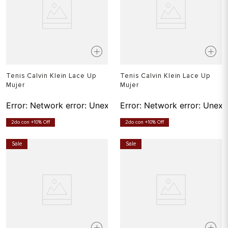
Tenis Calvin Klein Lace Up
Tenis Calvin Klein Lace Up
Mujer
Mujer
Error:
Network error: Unexpected token T in JSON at pos
Error:
Network error: Unexp
2do con +10% Off
2do con +10% Off
Sale
Sale