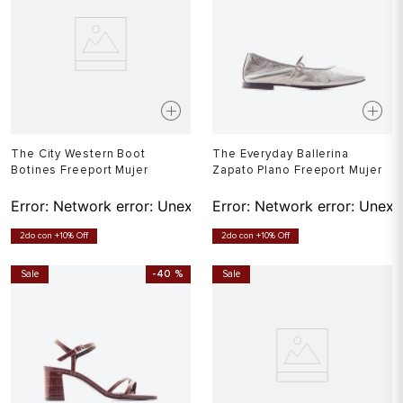
The City Western Boot
The Everyday Ballerina
Botines Freeport Mujer
Zapato Plano Freeport Mujer
Error:
Network error: Unexpected token T in JSON at pos
Error:
Network error: Unexp
2do con +10% Off
2do con +10% Off
Sale
-
40 %
Sale