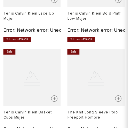
Tenis Calvin Klein Lace Up
Tenis Calvin Klein Bold Platf
Mujer
Low Mujer
Error:
Network error: Unexpected token T in JSON at pos
Error:
Network error: Unexp
2do con +10% Off
2do con +10% Off
Sale
Sale
Tenis Calvin Klein Basket
The Knit Long Sleeve Polo
Cups Mujer
Freeport Hombre