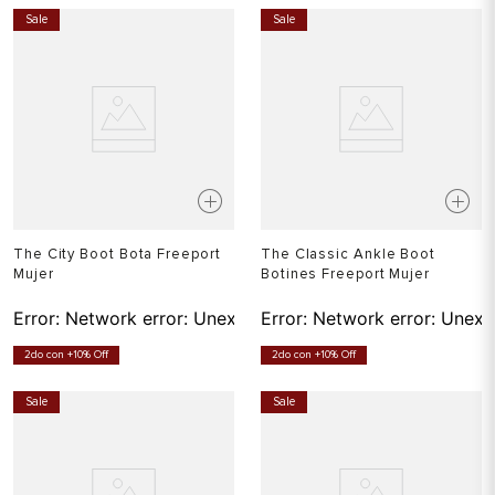
Sale
Sale
The City Boot Bota Freeport
The Classic Ankle Boot
Mujer
Botines Freeport Mujer
Error:
Network error: Unexpected token T in JSON at pos
Error:
Network error: Unexp
2do con +10% Off
2do con +10% Off
Sale
Sale