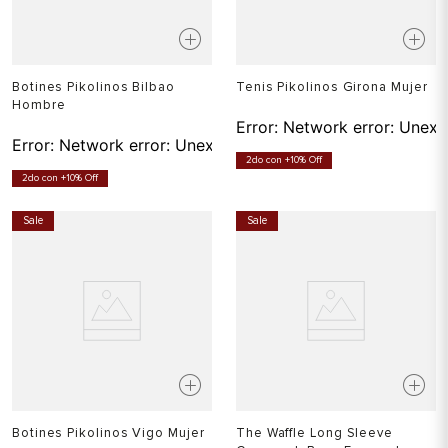
Botines Pikolinos Bilbao
Tenis Pikolinos Girona Mujer
Hombre
Error:
Network error: Unexp
Error:
Network error: Unexpected token T in JSON at pos
2do con +10% Off
2do con +10% Off
Sale
Sale
Botines Pikolinos Vigo Mujer
The Waffle Long Sleeve