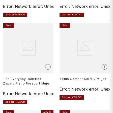
Error:
Network error: Unexpected token T in JSON at pos
Error:
Network error: Unexp
2do con +10% Off
2do con +10% Off
Sale
Sale
The Everyday Ballerina
Tenis Camper Karst 2 Mujer
Zapato Plano Freeport Mujer
Error:
Network error: Unexp
Error:
Network error: Unexpected token T in JSON at pos
2do con +10% Off
2do con +10% Off
Sale
-
40 %
Sale