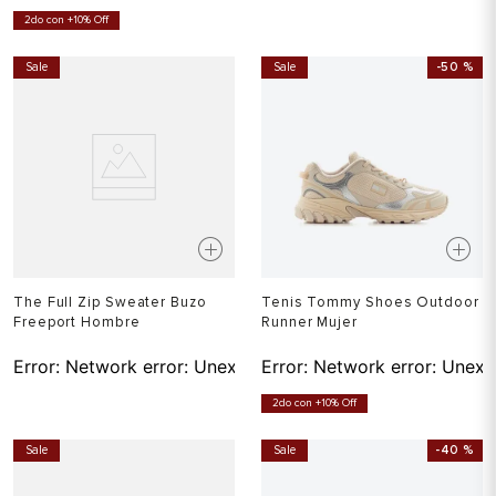
2do con +10% Off
Sale
Sale
-
50 %
The Full Zip Sweater Buzo
Tenis Tommy Shoes Outdoor
Freeport Hombre
Runner Mujer
Error:
Network error: Unexpected token T in JSON at pos
Error:
Network error: Unexp
2do con +10% Off
Sale
Sale
-
40 %