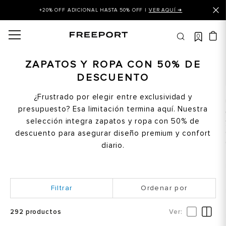
+20% OFF ADICIONAL HASTA 50% OFF |
VER AQUÍ ➜
0
OS MÁS BUSCADOS
 balance
ZAPATOS Y ROPA CON 50% DE
DESCUENTO
is
asines
¿Frustrado por elegir entre exclusividad y
presupuesto? Esa limitación termina aquí. Nuestra
 balance 327
selección integra zapatos y ropa con 50% de
is puma
descuento para asegurar diseño premium y confort
diario.
dalia
in klein
is tommy hilfiger
Ordenar por
 balance 574
292
productos
a mujer