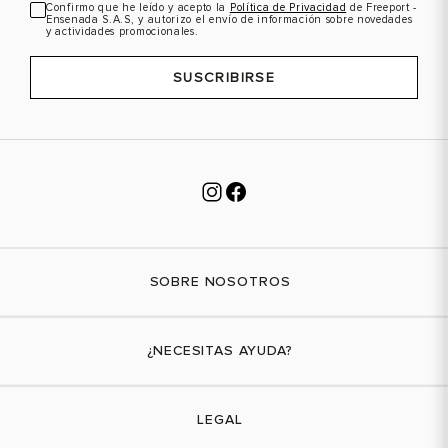
Confirmo que he leído y acepto la
Política de Privacidad
de Freeport -
Ensenada S.A.S, y autorizo el envío de información sobre novedades
y actividades promocionales.
SUSCRIBIRSE
SOBRE NOSOTROS
Nuestra marca
¿NECESITAS AYUDA?
Tiendas físicas
Contáctanos
LEGAL
¿Cómo comprar?