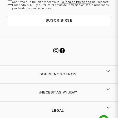
Confirmo que he leído y acepto la
Política de Privacidad
de Freeport -
Ensenada S.A.S, y autorizo el envío de información sobre novedades
y actividades promocionales.
SUSCRIBIRSE
SOBRE NOSOTROS
Nuestra marca
¿NECESITAS AYUDA?
Tiendas físicas
Contáctanos
LEGAL
¿Cómo comprar?