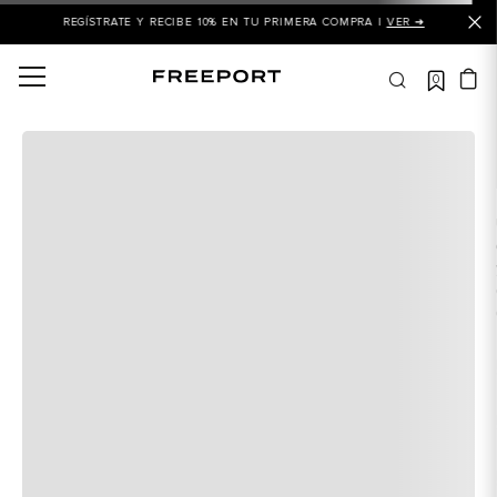
REGÍSTRATE Y RECIBE 10% EN TU PRIMERA COMPRA |
VER ➜
0