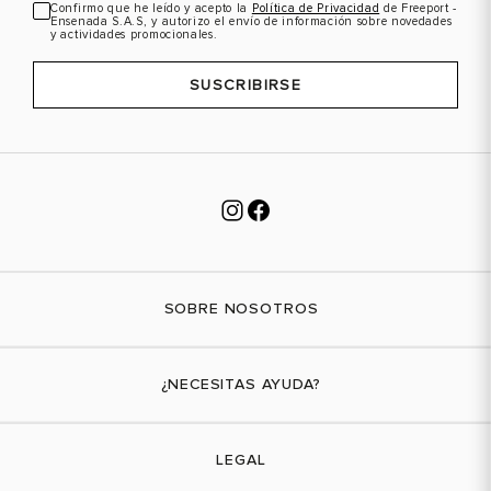
Confirmo que he leído y acepto la
Política de Privacidad
de Freeport -
Ensenada S.A.S, y autorizo el envío de información sobre novedades
y actividades promocionales.
SUSCRIBIRSE
SOBRE NOSOTROS
Nuestra marca
¿NECESITAS AYUDA?
Tiendas físicas
Contáctanos
LEGAL
¿Cómo comprar?