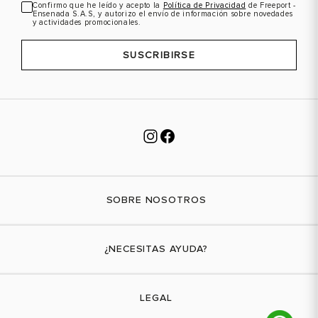
Confirmo que he leído y acepto la
Política de Privacidad
de Freeport -
Ensenada S.A.S, y autorizo el envío de información sobre novedades
y actividades promocionales.
SUSCRIBIRSE
SOBRE NOSOTROS
Nuestra marca
¿NECESITAS AYUDA?
Tiendas físicas
Contáctanos
LEGAL
¿Cómo comprar?