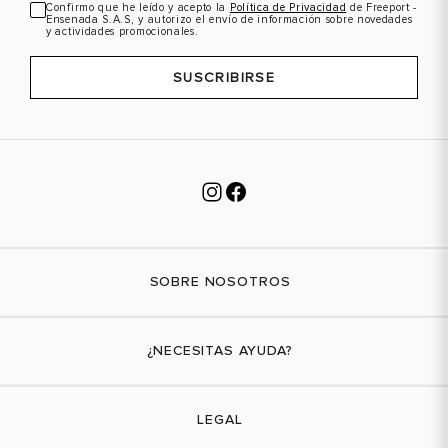
Confirmo que he leído y acepto la
Política de Privacidad
de Freeport -
Ensenada S.A.S, y autorizo el envío de información sobre novedades
y actividades promocionales.
SUSCRIBIRSE
SOBRE NOSOTROS
Nuestra marca
¿NECESITAS AYUDA?
Tiendas físicas
Contáctanos
LEGAL
¿Cómo comprar?