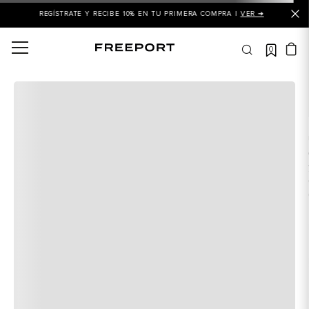
REGÍSTRATE Y RECIBE 10% EN TU PRIMERA COMPRA |
VER ➜
0