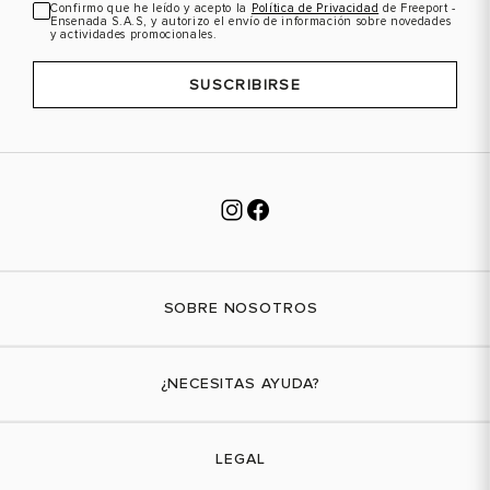
Confirmo que he leído y acepto la
Política de Privacidad
de Freeport -
Ensenada S.A.S, y autorizo el envío de información sobre novedades
y actividades promocionales.
SUSCRIBIRSE
SOBRE NOSOTROS
Nuestra marca
¿NECESITAS AYUDA?
Tiendas físicas
Contáctanos
LEGAL
¿Cómo comprar?