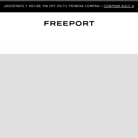
¡REGÍSTRATE Y RECIBE 10% OFF EN TU PRIMERA COMPRA! |
COMPRAR AQUÍ ➜