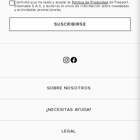
Confirmo que he leído y acepto la
Política de Privacidad
de Freeport -
Ensenada S.A.S, y autorizo el envío de información sobre novedades
y actividades promocionales.
SUSCRIBIRSE
SOBRE NOSOTROS
Nuestra marca
¿NECESITAS AYUDA?
Tiendas físicas
Contáctanos
LEGAL
¿Cómo comprar?