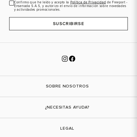
Confirmo que he leído y acepto la
Política de Privacidad
de Freeport -
Ensenada S.A.S, y autorizo el envío de información sobre novedades
y actividades promocionales.
SUSCRIBIRSE
SOBRE NOSOTROS
Nuestra marca
¿NECESITAS AYUDA?
Tiendas físicas
Contáctanos
LEGAL
¿Cómo comprar?