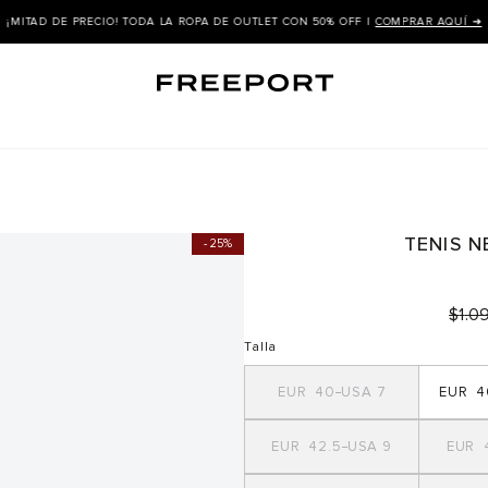
¡MITAD DE PRECIO! TODA LA ROPA DE OUTLET CON 50% OFF |
COMPRAR AQUÍ ➜
TENIS 
25%
$
1
.
0
Talla
40
7
4
42.5
9