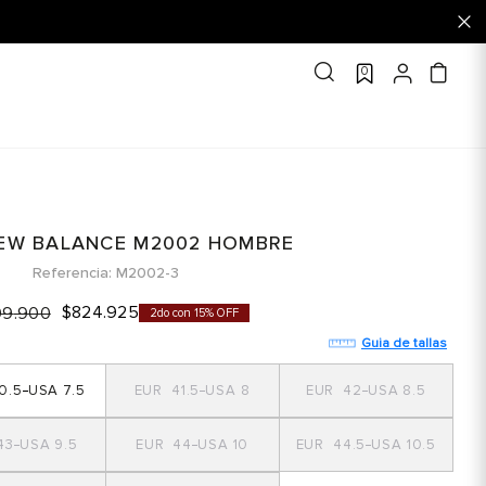
0
NEW BALANCE M2002 HOMBRE
Referencia
M2002-3
$
824
.
925
99
.
900
2do con 15% OFF
Guia de tallas
0.5
7.5
41.5
8
42
8.5
43
9.5
44
10
44.5
10.5