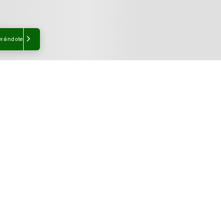
erándote
Te interesaría recibir cont
Hombre