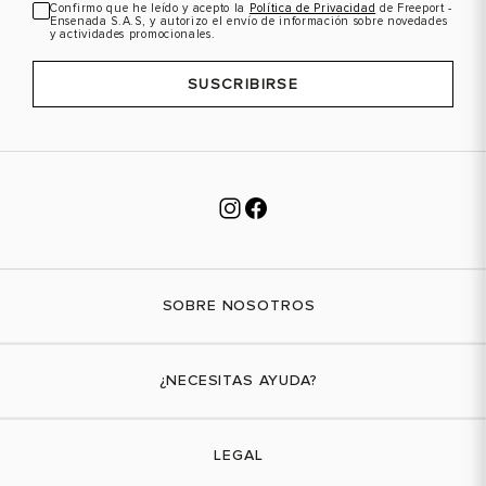
Confirmo que he leído y acepto la
Política de Privacidad
de Freeport -
Ensenada S.A.S, y autorizo el envío de información sobre novedades
y actividades promocionales.
SUSCRIBIRSE
SOBRE NOSOTROS
Nuestra marca
¿NECESITAS AYUDA?
Tiendas físicas
Contáctanos
LEGAL
¿Cómo comprar?