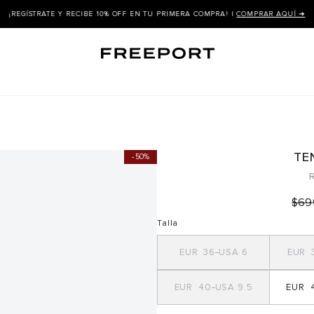
TE
50%
R
$
69
Talla
36
6
40
9.5
4