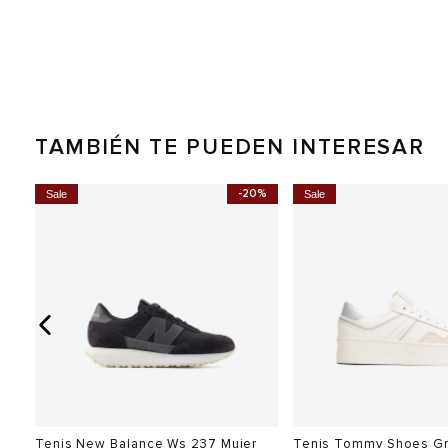
TAMBIÉN TE PUEDEN INTERESAR
0%
-20%
Sale
Sale
Tenis New Balance Ws 237 Mujer
Tenis Tommy Shoes G