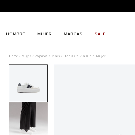
ATE Y RECIBE 10% OFF EN TU PRIMERA COMPRA! |
COMPRAR AQUÍ ➜
HOMBRE
MUJER
MARCAS
SALE
Mujer
Zapatos
Tenis
Tenis Calvin Klein Mujer