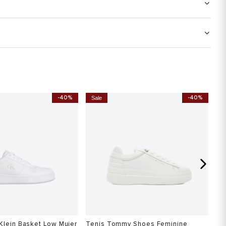
-40%
-40%
Sale
S
 Klein Basket Low Mujer
Tenis Tommy Shoes Feminine
Te