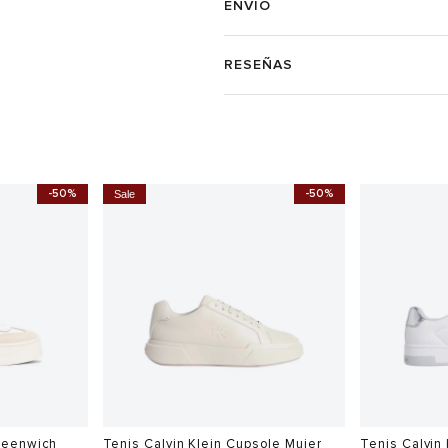
ENVÍO
RESEÑAS
-50%
-50%
Sale
reenwich
Tenis Calvin Klein Cupsole Mujer
Tenis Calvin