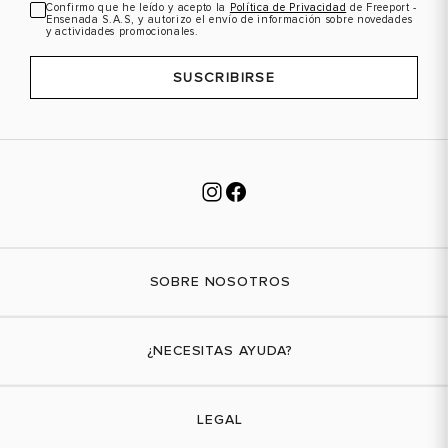
Confirmo que he leído y acepto la
Política de Privacidad
de Freeport -
Ensenada S.A.S, y autorizo el envío de información sobre novedades
y actividades promocionales.
SUSCRIBIRSE
SOBRE NOSOTROS
Nuestra marca
¿NECESITAS AYUDA?
Tiendas físicas
Contáctanos
LEGAL
¿Cómo comprar?