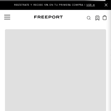
REGÍSTRATE Y RECIBE 10% EN TU PRIMERA COMPRA |
VER ➜
0