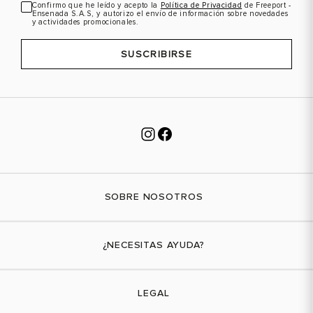
Confirmo que he leído y acepto la
Política de Privacidad
de Freeport -
Ensenada S.A.S, y autorizo el envío de información sobre novedades
y actividades promocionales.
SUSCRIBIRSE
SOBRE NOSOTROS
Nuestra marca
¿NECESITAS AYUDA?
Tiendas físicas
Contáctanos
LEGAL
¿Cómo comprar?