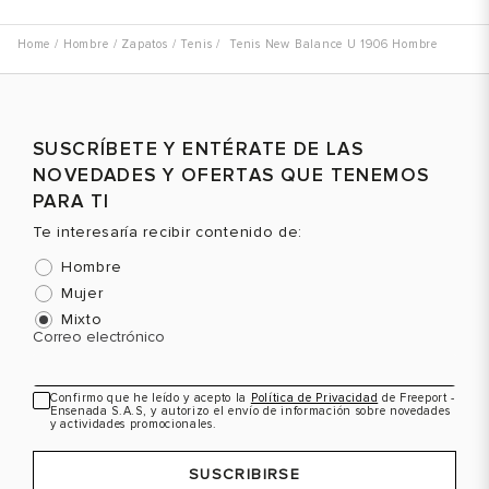
Hombre
Zapatos
Tenis
Tenis New Balance U 1906 Hombre
SUSCRÍBETE Y ENTÉRATE DE LAS
NOVEDADES Y OFERTAS QUE TENEMOS
PARA TI
Te interesaría recibir contenido de:
Hombre
Mujer
Mixto
Correo electrónico
Confirmo que he leído y acepto la
Política de Privacidad
de Freeport -
Ensenada S.A.S, y autorizo el envío de información sobre novedades
y actividades promocionales.
SUSCRIBIRSE