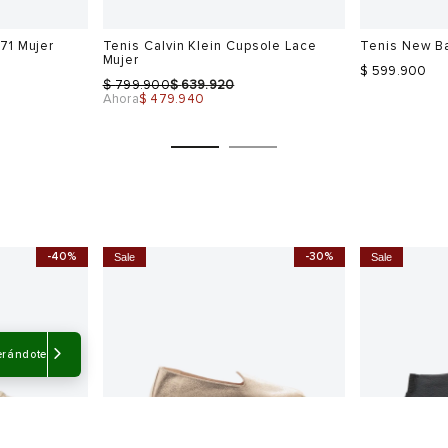
71 Mujer
Tenis Calvin Klein Cupsole Lace
Tenis New B
Mujer
$ 599.900
$
$
799.900
639.920
Ahora
$ 479.940
-40%
-30%
Sale
Sale
Talla
Talla
Selecciona una talla
Selecciona
USA
EUR
USA
EUR
erándote
5.5
36
6
36
6
37
6.5
37
6.5
38
7.5
37.5