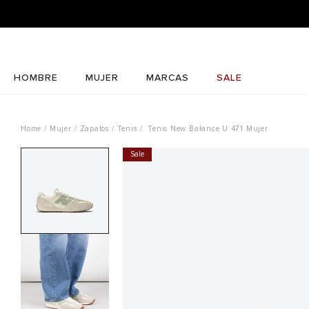
HOMBRE
MUJER
MARCAS
SALE
Mujer
Zapatos
Tenis
Tenis New Balance U 471 Mujer
Sale