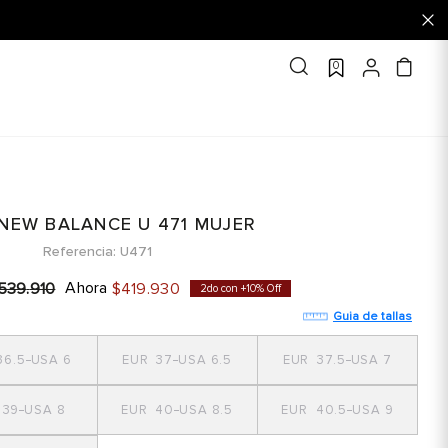
0
 NEW BALANCE U 471 MUJER
Referencia
U471
Ahora
539
.
910
$
419
.
930
2do con +10% Off
Guia de tallas
36.5
6
37
6.5
37.5
7
39
8
40
8.5
40.5
9