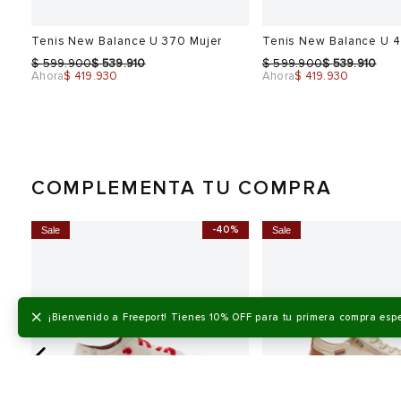
Tenis New Balance U 370 Mujer
Tenis New Balance U 4
$
$
$
$
599.900
539.910
599.900
539.910
Ahora
$ 419.930
Ahora
$ 419.930
COMPLEMENTA TU COMPRA
-40%
Sale
Sale
Talla
Talla
Selecciona una talla
Selecciona una talla
EUR
USA
EUR
×
¡Bienvenido a Freeport! Tienes 10% OFF para tu primera compra esp
36
5.5
36
37
6
37
37.5
6.5
37.5