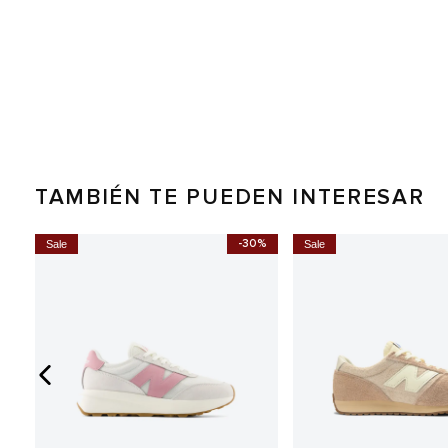
TAMBIÉN TE PUEDEN INTERESAR
0%
-30%
Sale
Sale