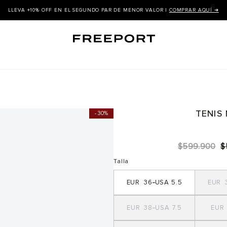
LLEVA +10% OFF EN EL SEGUNDO PAR DE MENOR VALOR |
COMPRAR AQUÍ ➜
TENIS
30%
$
599
.
900
$
Talla
36
5.5
38
7.5