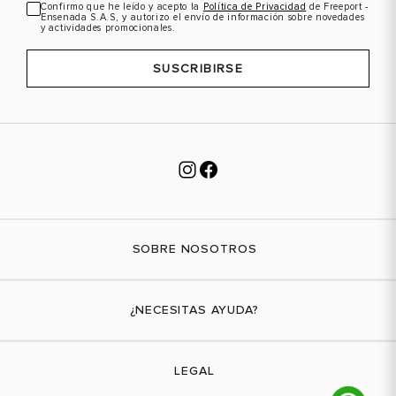
Confirmo que he leído y acepto la
Política de Privacidad
de Freeport -
Ensenada S.A.S, y autorizo el envío de información sobre novedades
y actividades promocionales.
SUSCRIBIRSE
SOBRE NOSOTROS
Nuestra marca
¿NECESITAS AYUDA?
Tiendas físicas
Contáctanos
LEGAL
¿Cómo comprar?