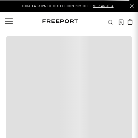
TODA LA ROPA DE OUTLET CON 50% OFF |
VER AQUÍ ➜
0