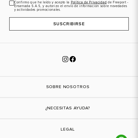
Confirmo que he leído y acepto la
Política de Privacidad
de Freeport -
Ensenada S.A.S, y autorizo el envío de información sobre novedades
y actividades promocionales.
SUSCRIBIRSE
SOBRE NOSOTROS
Nuestra marca
¿NECESITAS AYUDA?
Tiendas físicas
Contáctanos
LEGAL
¿Cómo comprar?