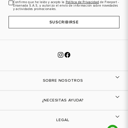
Confirmo que he leído y acepto la
Política de Privacidad
de Freeport -
Ensenada S.A.S, y autorizo el envío de información sobre novedades
y actividades promocionales.
SUSCRIBIRSE
SOBRE NOSOTROS
Nuestra marca
¿NECESITAS AYUDA?
Tiendas físicas
Contáctanos
LEGAL
¿Cómo comprar?