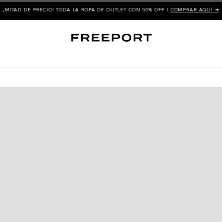
¡MITAD DE PRECIO! TODA LA ROPA DE OUTLET CON 50% OFF |
COMPRAR AQUÍ ➜