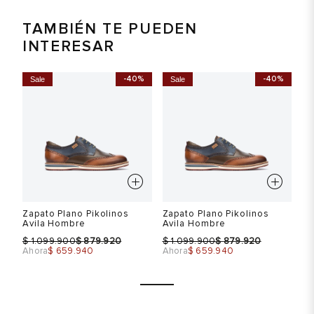
TAMBIÉN TE PUEDEN
INTERESAR
-40%
-40%
Sale
Sale
S
Zapato Plano Pikolinos
Zapato Plano Pikolinos
Za
Avila Hombre
Avila Hombre
Av
$
$
$
$
$
1.099.900
879.920
1.099.900
879.920
Ahora
$ 659.940
Ahora
$ 659.940
Ah