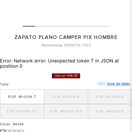
ZAPATO PLANO CAMPER PIX HOMBRE
Referencia
K101076-T103
Error:
Network error: Unexpected token T in JSON at
position 0
2do con +10% Off
Guia de tallas
Talla
40
7
41
8
42
9
43
9.5
44
10.5
45
11
Color
: Verde