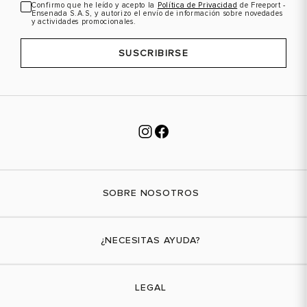
Confirmo que he leído y acepto la
Política de Privacidad
de Freeport -
Ensenada S.A.S, y autorizo el envío de información sobre novedades
y actividades promocionales.
SUSCRIBIRSE
SOBRE NOSOTROS
Nuestra marca
¿NECESITAS AYUDA?
Tiendas físicas
Contáctanos
LEGAL
¿Cómo comprar?