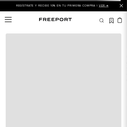
REGÍSTRATE Y RECIBE 10% EN TU PRIMERA COMPRA |
VER ➜
0