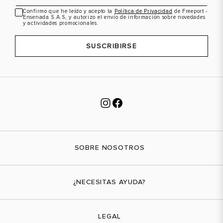
Confirmo que he leído y acepto la
Política de Privacidad
de Freeport -
Ensenada S.A.S, y autorizo el envío de información sobre novedades
y actividades promocionales.
SUSCRIBIRSE
SOBRE NOSOTROS
Nuestra marca
¿NECESITAS AYUDA?
Tiendas físicas
Contáctanos
LEGAL
¿Cómo comprar?