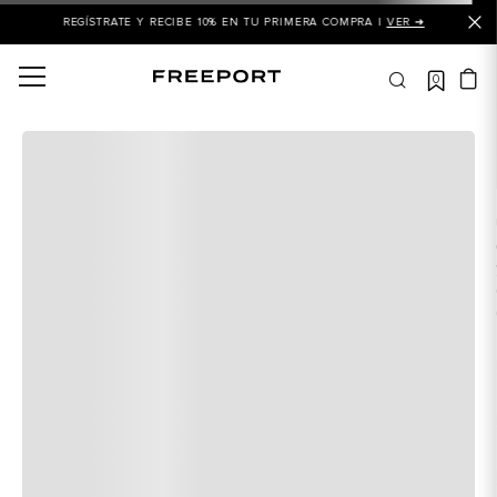
REGÍSTRATE Y RECIBE 10% EN TU PRIMERA COMPRA |
VER ➜
0