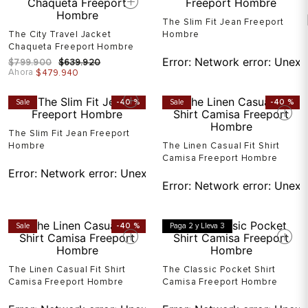
The Slim Fit Jean Freeport
The City Travel Jacket
Hombre
Chaqueta Freeport Hombre
Error:
Network error: Unexp
$
799
.
900
$
639
.
920
Ahora
$
479
.
940
Sale
-
40 %
Sale
-
40 %
The Slim Fit Jean Freeport
Hombre
The Linen Casual Fit Shirt
Camisa Freeport Hombre
Error:
Network error: Unexpected token T in JSON at pos
Error:
Network error: Unexp
Sale
-
40 %
Paga 2 y Lleva 3
The Linen Casual Fit Shirt
The Classic Pocket Shirt
Camisa Freeport Hombre
Camisa Freeport Hombre