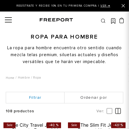
REGÍSTRATE Y RECIBE 10% EN TU PRIMERA COMPRA |
VER ➜
0
OS MÁS BUSCADOS
 balance
ROPA PARA HOMBRE
is
La ropa para hombre encuentra otro sentido cuando
mezcla telas premium, siluetas actuales y diseños
asines
versátiles que te harán ver impecable.
 balance 327
is puma
Hombre
Ropa
dalia
in klein
Ordenar por
is tommy hilfiger
108
productos
 balance 574
a mujer
Sale
-
40 %
Sale
-
40 %