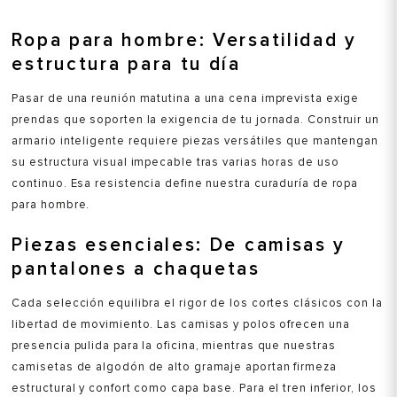
Ropa para hombre: Versatilidad y
estructura para tu día
Talla
Talla
Selecciona una talla
Selecciona una talla
Pasar de una reunión matutina a una cena imprevista exige
EUR
USA
EUR
USA
prendas que soporten la exigencia de tu jornada. Construir un
armario inteligente requiere piezas versátiles que mantengan
S
S
su estructura visual impecable tras varias horas de uso
M
M
continuo. Esa resistencia define nuestra curaduría de ropa
para hombre.
L
L
XL
XL
Color
Color
Piezas esenciales: De camisas y
pantalones a chaquetas
Cada selección equilibra el rigor de los cortes clásicos con la
VER PRODUCTO
VER PRODUCTO
libertad de movimiento. Las camisas y polos ofrecen una
presencia pulida para la oficina, mientras que nuestras
camisetas de algodón de alto gramaje aportan firmeza
estructural y confort como capa base. Para el tren inferior, los