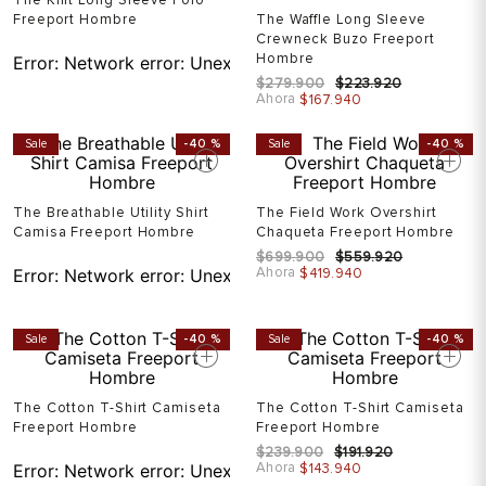
Freeport Hombre
The Waffle Long Sleeve
Crewneck Buzo Freeport
Hombre
Error:
Network error: Unexpected token T in JSON at pos
$
279
.
900
$
223
.
920
Ahora
$
167
.
940
Sale
-
40 %
Sale
-
40 %
The Breathable Utility Shirt
The Field Work Overshirt
Camisa Freeport Hombre
Chaqueta Freeport Hombre
$
699
.
900
$
559
.
920
Ahora
Error:
Network error: Unexpected token T in JSON at pos
$
419
.
940
Sale
-
40 %
Sale
-
40 %
The Cotton T-Shirt Camiseta
The Cotton T-Shirt Camiseta
Freeport Hombre
Freeport Hombre
$
239
.
900
$
191
.
920
Ahora
Error:
Network error: Unexpected token T in JSON at pos
$
143
.
940