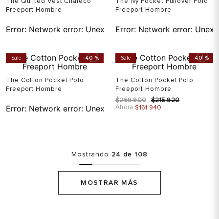
The Quilted Vest Chaleco
The Ivy Pocket Pullover Polo
Freeport Hombre
Freeport Hombre
Error:
Network error: Unexpected token T in JSON at pos
Error:
Network error: Unexp
Sale
-
40 %
Sale
-
40 %
The Cotton Pocket Polo
The Cotton Pocket Polo
Freeport Hombre
Freeport Hombre
$
269
.
900
$
215
.
920
Ahora
Error:
Network error: Unexpected token T in JSON at pos
$
161
.
940
Mostrando
24 de 108
MOSTRAR MÁS