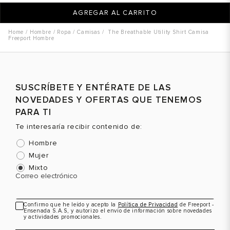
AGREGAR AL CARRITO
Hombre
Ropa
Camisas
The Breathable Utility Shirt Camisa
Freeport Hombre
SUSCRÍBETE Y ENTÉRATE DE LAS
NOVEDADES Y OFERTAS QUE TENEMOS
PARA TI
Te interesaría recibir contenido de:
Hombre
Mujer
Mixto
Correo electrónico
Confirmo que he leído y acepto la
Política de Privacidad
de Freeport -
Ensenada S.A.S, y autorizo el envío de información sobre novedades
y actividades promocionales.