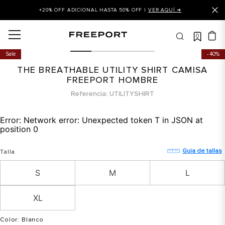
+20% OFF ADICIONAL HASTA 50% OFF |
VER AQUÍ ➜
0
OS MÁS BUSCADOS
Sale
40%
 balance
THE BREATHABLE UTILITY SHIRT CAMISA
is
FREEPORT HOMBRE
Referencia
UTILITYSHIRT
asines
 balance 327
Error:
Network error: Unexpected token T in JSON at
position 0
is puma
dalia
Guia de tallas
Talla
in klein
S
M
L
is tommy hilfiger
XL
 balance 574
a mujer
Color
: Blanco