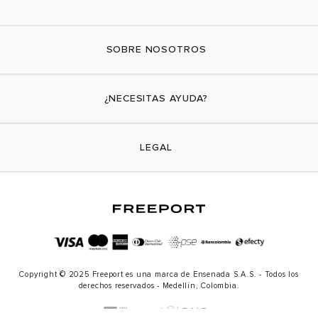
SOBRE NOSOTROS
Nuestra marca
¿NECESITAS AYUDA?
Tiendas físicas
Contáctanos
LEGAL
¿Cómo comprar?
Actividades promocionales
Envíos
Términos y condiciones
Cambios y devoluciones
Aviso de privacidad
PQRs
Política de tratamiento de datos personales
Copyright © 2025 Freeport es una marca de Ensenada S.A.S. - Todos los
Política de transparencia
derechos reservados - Medellín, Colombia.
Política de cookies