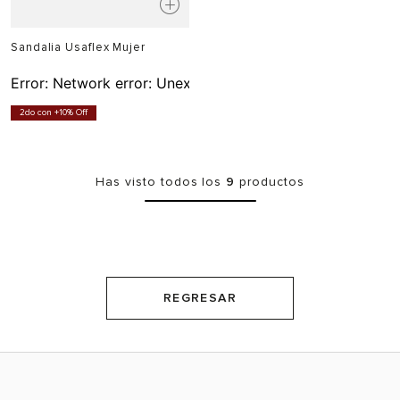
Sandalia Usaflex Mujer
Error:
Network error: Unexpected token T in JSON at pos
2do con +10% Off
Has visto todos los
9
productos
REGRESAR