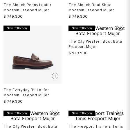
The Slouch Penny Loafer
The Slouch Boat Shoe
Mocasin Freeport Mujer
Mocasin Freeport Mujer
$
749
.
900
$
749
.
900
New Collection
New Collection
The City Western Boot Bota
Freeport Mujer
$
949
.
900
The Everyday Bit Loafer
Mocasin Freeport Mujer
$
749
.
900
New Collection
New Collection
The City Western Boot Bota
The Freeport Trainers Tenis