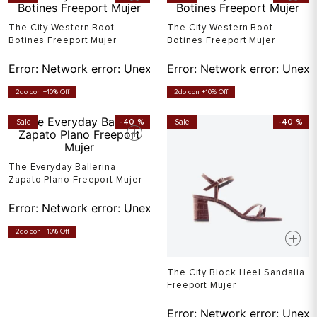
The City Western Boot
The City Western Boot
Botines Freeport Mujer
Botines Freeport Mujer
Error:
Network error: Unexpected token T in JSON at pos
Error:
Network error: Unexp
2do con +10% Off
2do con +10% Off
Sale
-
40 %
Sale
-
40 %
The Everyday Ballerina
Zapato Plano Freeport Mujer
Error:
Network error: Unexpected token T in JSON at pos
2do con +10% Off
The City Block Heel Sandalia
Freeport Mujer
Error:
Network error: Unexp