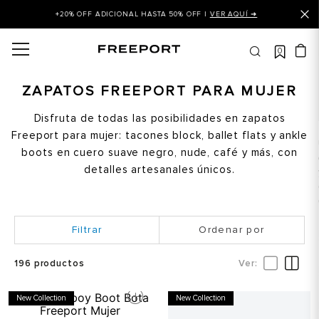
+20% OFF ADICIONAL HASTA 50% OFF |
VER AQUÍ ➜
0
OS MÁS BUSCADOS
 balance
ZAPATOS FREEPORT PARA MUJER
is
Disfruta de todas las posibilidades en zapatos
Freeport para mujer: tacones block, ballet flats y ankle
asines
boots en cuero suave negro, nude, café y más, con
 balance 327
detalles artesanales únicos.
is puma
dalia
Ordenar por
in klein
is tommy hilfiger
196
productos
 balance 574
New Collection
New Collection
a mujer