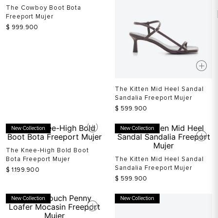
The Cowboy Boot Bota
Freeport Mujer
$
999
.
900
The Kitten Mid Heel Sandal
Sandalia Freeport Mujer
$
599
.
900
New Collection
New Collection
The Knee-High Bold Boot
Bota Freeport Mujer
The Kitten Mid Heel Sandal
Sandalia Freeport Mujer
$
1
.
199
.
900
$
599
.
900
New Collection
New Collection