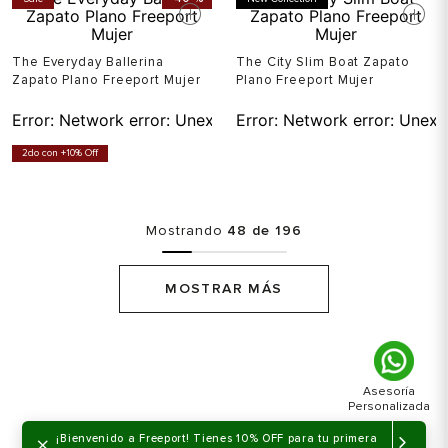
The Everyday Ballerina
The City Slim Boat Zapato
Zapato Plano Freeport Mujer
Plano Freeport Mujer
Error:
Network error: Unexpected token T in JSON at pos
Error:
Network error: Unexp
2do con +10% Off
Mostrando
48 de 196
MOSTRAR MÁS
×
¡Bienvenido a Freeport! Tienes 10% OFF para tu primera