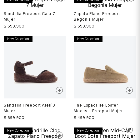
Sandalia Freeport Cala 7
Zapato Plano Freeport
Mujer
Begonia Mujer
$
699
.
900
$
699
.
900
New Collection
New Collection
Sandalia Freeport Alelí 3
The Espadrille Loafer
Mujer
Mocasin Freeport Mujer
$
699
.
900
$
499
.
900
New Collection
New Collection