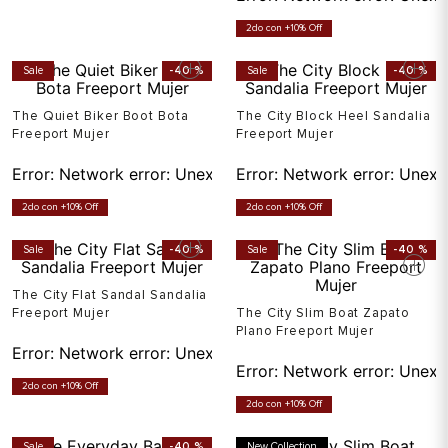
2do con +10% Off
Sale
-
40 %
Sale
-
40 %
The Quiet Biker Boot Bota
The City Block Heel Sandalia
Freeport Mujer
Freeport Mujer
Error:
Network error: Unexpected token T in JSON at pos
Error:
Network error: Unexp
2do con +10% Off
2do con +10% Off
Sale
-
40 %
Sale
-
40 %
The City Flat Sandal Sandalia
Freeport Mujer
The City Slim Boat Zapato
Plano Freeport Mujer
Error:
Network error: Unexpected token T in JSON at pos
Error:
Network error: Unexp
2do con +10% Off
2do con +10% Off
Sale
-
40 %
New Collection