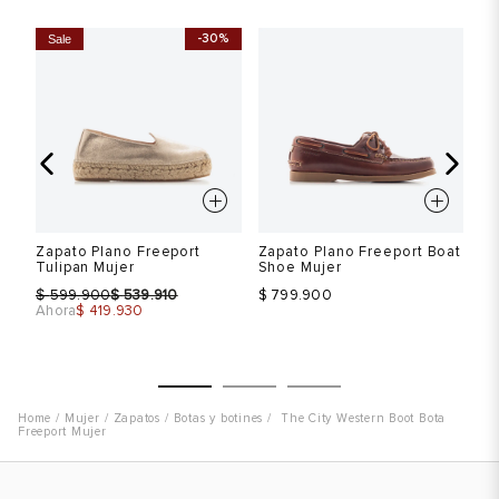
Talla
Talla
T
-30%
Sale
Selecciona una talla
Selecciona una talla
EUR
USA
EUR
USA
36
5.5
36
5.5
39
8
39
8
o
Zapato Plano Freeport
Zapato Plano Freeport Boat
Za
Color
Color
C
Tulipan Mujer
Shoe Mujer
Ad
$
$
599.900
539.910
$ 799.900
$ 
Ahora
$ 419.930
VER PRODUCTO
VER PRODUCTO
Mujer
Zapatos
Botas y botines
The City Western Boot Bota
Freeport Mujer
Talla
Talla
T