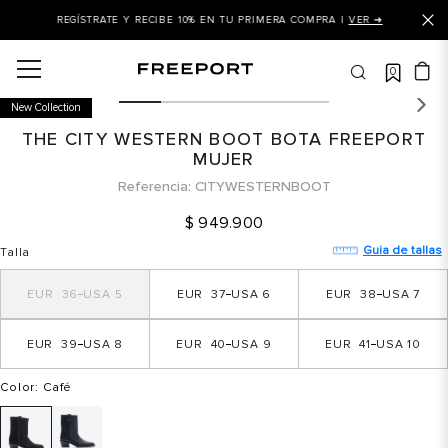
REGÍSTRATE Y RECIBE 10% EN TU PRIMERA COMPRA |
VER ➜
0
OS MÁS BUSCADOS
New Collection
 balance
THE CITY WESTERN BOOT BOTA FREEPORT
is
MUJER
Referencia
CITYWESTERNBOOT
asines
$
949
.
900
 balance 327
Guia de tallas
Talla
is puma
dalia
36
5
37
6
38
7
in klein
39
8
40
9
41
10
is tommy hilfiger
Color
: Café
 balance 574
a mujer