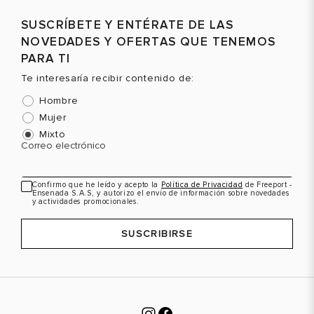
Selecciona una talla
Selecciona una talla
SUSCRÍBETE Y ENTÉRATE DE LAS
EUR
USA
EUR
USA
NOVEDADES Y OFERTAS QUE TENEMOS
36
5
35
4
PARA TI
Te interesaría recibir contenido de:
37
6
36
5
Hombre
38
7
37
6
Mujer
39
8
38
7
Color
Color
C
Mixto
Correo electrónico
40
9
39
8
40
9
Confirmo que he leído y acepto la
Política de Privacidad
de Freeport -
VER PRODUCTO
VER PRODUCTO
Ensenada S.A.S, y autorizo el envío de información sobre novedades
41
10
y actividades promocionales.
SUSCRIBIRSE