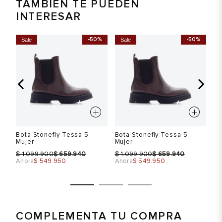
TAMBIÉN TE PUEDEN
INTERESAR
-50%
-50%
Sale
Sale
S
Bota Stonefly Tessa 5
Bota Stonefly Tessa 5
Bo
Mujer
Mujer
Mu
$
$
$
$
$
1.099.900
659.940
1.099.900
659.940
Ahora
$ 549.950
Ahora
$ 549.950
Ah
COMPLEMENTA TU COMPRA