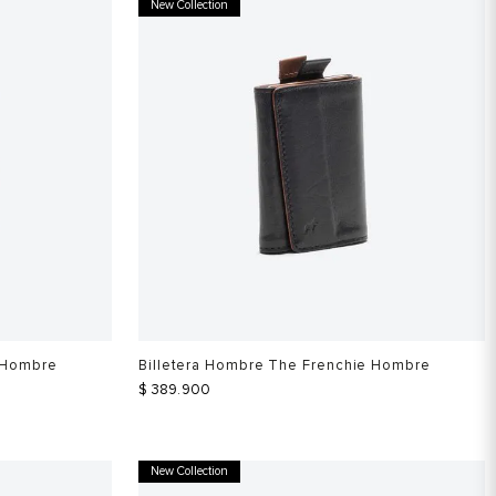
New Collection
e Hombre
Billetera Hombre The Frenchie Hombre
$
389
.
900
New Collection