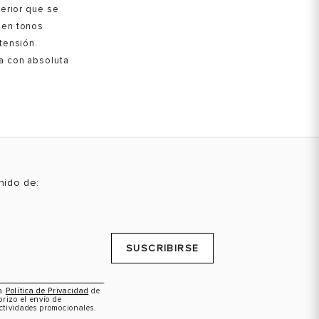
perior que se
 en tonos
tensión.
a con absoluta
enido de:
SUSCRIBIRSE
la
Política de Privacidad
de
orizo el envío de
ctividades promocionales.