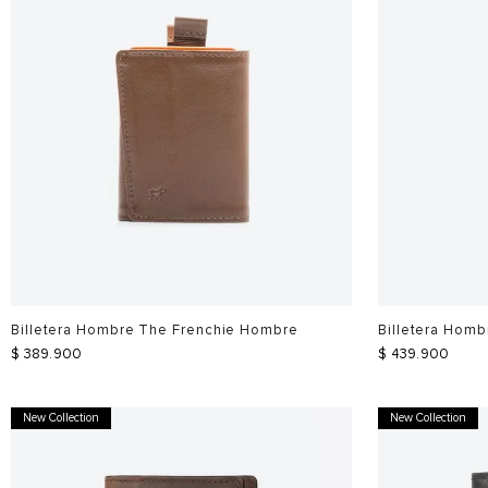
Billetera Hombre The Frenchie Hombre
Billetera Hom
$
389
.
900
$
439
.
900
New Collection
New Collection