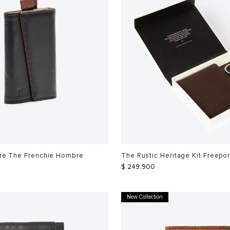
bre The Frenchie Hombre
The Rustic Heritage Kit Freepo
$
249
.
900
New Collection