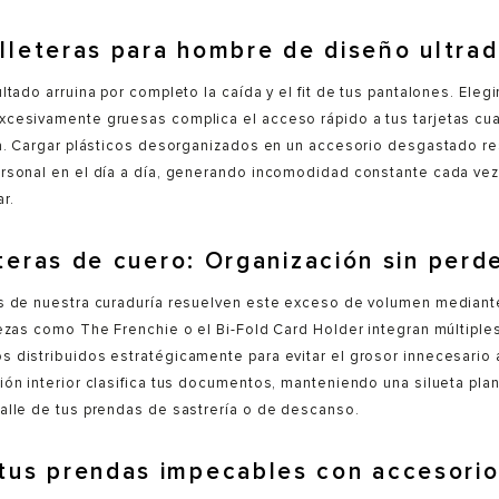
illeteras para hombre de diseño ultra
ltado arruina por completo la caída y el fit de tus pantalones. Elegi
xcesivamente gruesas complica el acceso rápido a tus tarjetas cu
ja. Cargar plásticos desorganizados en un accesorio desgastado re
ersonal en el día a día, generando incomodidad constante cada ve
r.
eteras de cuero: Organización sin perde
as de nuestra curaduría resuelven este exceso de volumen mediant
iezas como The Frenchie o el Bi-Fold Card Holder integran múltiple
 distribuidos estratégicamente para evitar el grosor innecesario a
ión interior clasifica tus documentos, manteniendo una silueta pla
alle de tus prendas de sastrería o de descanso.
us prendas impecables con accesorios