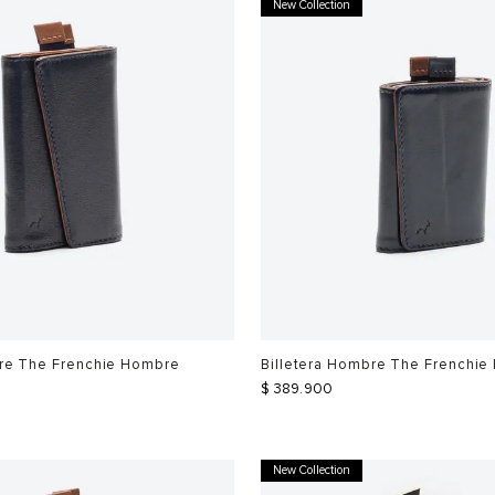
New Collection
bre The Frenchie Hombre
Billetera Hombre The Frenchi
$
389
.
900
New Collection