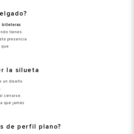
delgado?
r
billeteras
ando tienes
sta presencia
z que
r la silueta
e un diseño
s
l cerrarse.
na que jamás
 de perfil plano?