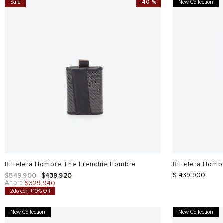
Sale
-
40 %
New Collection
Billetera Hombre The Frenchie Hombre
Billetera Hom
$
439
.
900
$
549
.
900
$
439
.
920
Ahora
$
329
.
940
2do con +10% Off
New Collection
New Collection