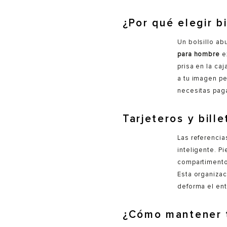
¿Por qué elegir b
Un bolsillo abu
para hombre
e
prisa en la ca
a tu imagen p
necesitas paga
Tarjeteros y bill
Las referenci
inteligente. P
compartimentos
Esta organizac
deforma el ent
¿Cómo mantener t